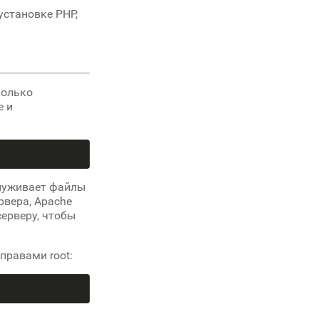
установке PHP,
колько
e и
служивает файлы
рвера, Apache
серверу, чтобы
правами root: