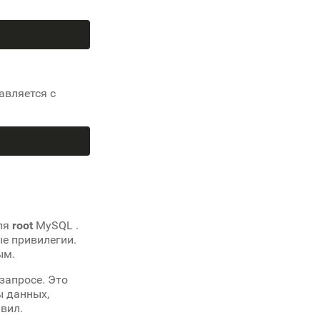
авляется с
еля
root
MySQL .
е привилегии.
ым.
запросе. Это
ы данных,
вил.