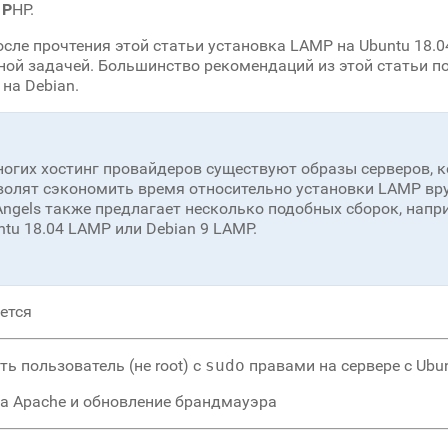
я
P
HP.
осле прочтения этой статьи установка LAMP на Ubuntu 18.0
ной задачей. Большинство рекомендаций из этой статьи п
на Debian.
ногих хостинг провайдеров существуют образы серверов, 
волят сэкономить время относительно установки LAMP вр
Angels также предлагает несколько подобных сборок, нап
ntu 18.04 LAMP или Debian 9 LAMP.
ется
ть пользователь (не root) с
sudo
правами на сервере с Ubun
ка Apache и обновление брандмауэра