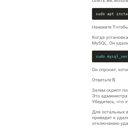
Опять же, испол
sudo apt insta
Нажмите
Y
чтобы
Когда установка
MySQL. Он удал
sudo mysql_sec
Он спросит, хот
Ответьте
N
.
Затем скрипт по
Это администра
Убедитесь, что 
Для остальных 
приведет к удал
отключению удал