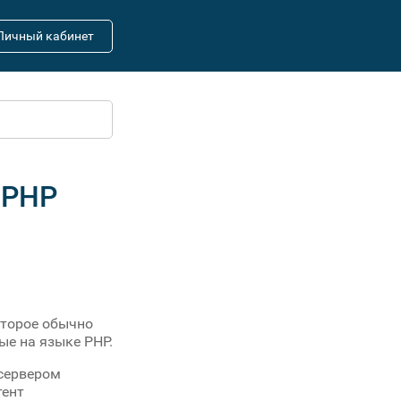
Личный кабинет
, PHP
оторое обычно
ые на языке PHP.
-сервером
тент