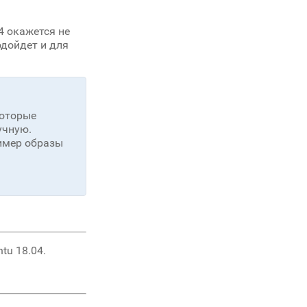
4 окажется не
одойдет и для
которые
учную.
ример образы
tu 18.04.