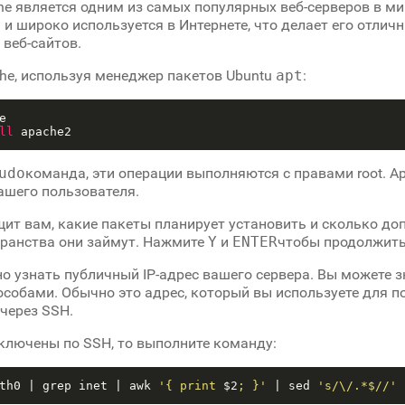
he является одним из самых популярных веб-серверов в ми
и широко используется в Интернете, что делает его отли
веб-сайтов.
he, используя менеджер пакетов Ubuntu
apt
:


ll
udo
команда, эти операции выполняются с правами root. Ap
ашего пользователя.
ит вам, какие пакеты планирует установить и сколько до
транства они займут. Нажмите
Y
и
ENTER
чтобы продолжить
о узнать публичный IP-адрес вашего сервера. Вы можете з
собами. Обычно это адрес, который вы используете для 
через SSH.
ключены по SSH, то выполните команду:
th0 | grep inet | awk 
'{ print 
$2
; }'
 | sed 
's/\/.*$//'