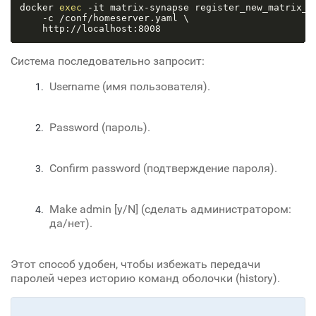
docker 
exec
 -it matrix-synapse register_new_matrix_us
    -c /conf/homeserver.yaml \

Система последовательно запросит:
Username (имя пользователя).
Password (пароль).
Confirm password (подтверждение пароля).
Make admin [y/N] (сделать администратором:
да/нет).
Этот способ удобен, чтобы избежать передачи
паролей через историю команд оболочки (history).