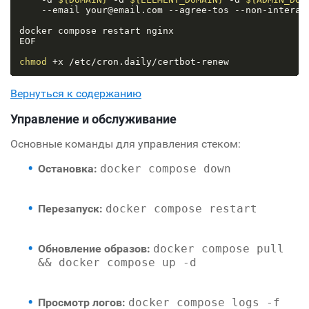
    --email your@email.com --agree-tos --non-interact
docker compose restart nginx

EOF

chmod
Вернуться к содержанию
Управление и обслуживание
Основные команды для управления стеком:
Остановка:
docker compose down
Перезапуск:
docker compose restart
Обновление образов:
docker compose pull
&& docker compose up -d
Просмотр логов:
docker compose logs -f