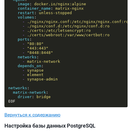
image
:
docker.io/nginx:alpine
container_name
:
matrix-nginx
restart
:
unless-stopped
volumes
:
-
./nginx/nginx.conf:/etc/nginx/nginx.conf:ro
-
./nginx/conf.d:/etc/nginx/conf.d:ro
-
./certs:/etc/letsencrypt:ro
-
./certs/webroot:/var/www/certbot:ro
ports
:
-
"80:80"
-
"443:443"
-
"8448:8448"
networks
:
-
matrix-network
depends_on
:
-
synapse
-
element
-
synapse-admin
networks
:
matrix-network
:
driver
:
bridge
Вернуться к содержанию
Настройка базы данных PostgreSQL