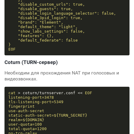
    "disable_custom_urls": true,

    "disable_guests": true,

    "disable_login_language_selector": false,

    "disable_3pid_login": true,

    "brand": "Element",

    "default_theme": "light",

    "show_labs_settings": false,

    "features": {},

    "default_federate": false

}

EOF
Coturn (TURN-сервер)
Необходим для прохождения NAT при голосовых и
видеозвонках.
cat
 > coturn/turnserver.conf << 
EOF

listening-port=3478

tls-listening-port=5349

fingerprint

use-auth-secret

static-auth-secret=${TURN_SECRET}

realm=${DOMAIN}

user-quota=100

total-quota=1200

no-tcp-relay
