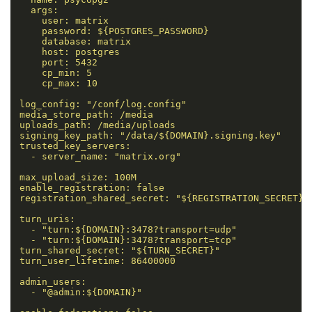
  args:

    user: matrix

    password: ${POSTGRES_PASSWORD}

    database: matrix

    host: postgres

    port: 5432

    cp_min: 5

    cp_max: 10

log_config: "/conf/log.config"

media_store_path: /media

uploads_path: /media/uploads

signing_key_path: "/data/${DOMAIN}.signing.key"

trusted_key_servers:

  - server_name: "matrix.org"

max_upload_size: 100M

enable_registration: false

registration_shared_secret: "${REGISTRATION_SECRET}"

turn_uris:

  - "turn:${DOMAIN}:3478?transport=udp"

  - "turn:${DOMAIN}:3478?transport=tcp"

turn_shared_secret: "${TURN_SECRET}"

turn_user_lifetime: 86400000

admin_users:

  - "@admin:${DOMAIN}"
