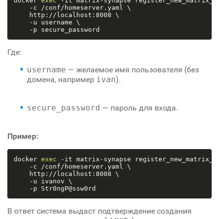
docker 
exec
 -it matrix-synapse register_new_matrix_us
    -c /conf/homeserver.yaml \

    http://localhost:8008 \

    -u username \

Где:
username
— желаемое имя пользователя (без
домена, например
ivan
).
secure_password
— пароль для входа.
Пример:
docker 
exec
 -it matrix-synapse register_new_matrix_us
    -c /conf/homeserver.yaml \

    http://localhost:8008 \

    -u ivanov \

В ответ система выдаст подтверждение создания