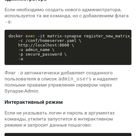
Если необходимо создать нового администратора,
используется та же команда, но с добавлением флага
-a
:
docker 
exec
 -it matrix-synapse register_new_matrix_us
    -c /conf/homeserver.yaml \

    http://localhost:8008 \

    -u admin_name \

    -p secure_password \

Флаг
-a
автоматически добавляет созданного
пользователя в список
admin_users
и наделяет
полными правами управления сервером через
Synapse-Admin.
Интерактивный режим
Если не указывать логин и пароль в аргументах
команды, утилита запустится в интерактивном
режиме и запросит данные пошагово: