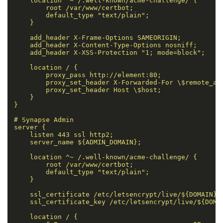
    location ^~ /.well-known/acme-challenge/ {

        root /var/www/certbot;

        default_type "text/plain";

    }

    add_header X-Frame-Options SAMEORIGIN;

    add_header X-Content-Type-Options nosniff;

    add_header X-XSS-Protection "1; mode=block";

    location / {

        proxy_pass http://element:80;

        proxy_set_header X-Forwarded-For \$remote_add
        proxy_set_header Host \$host;

    }

}

# Synapse Admin

server {

    listen 443 ssl http2;

    server_name ${ADMIN_DOMAIN};

    location ^~ /.well-known/acme-challenge/ {

        root /var/www/certbot;

        default_type "text/plain";

    }

    ssl_certificate /etc/letsencrypt/live/${DOMAIN}/f
    ssl_certificate_key /etc/letsencrypt/live/${DOMAI
    location / {
