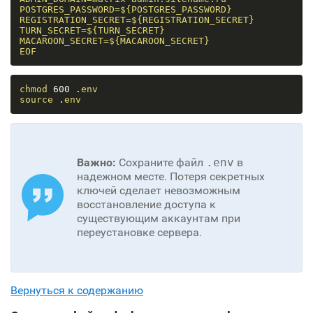
POSTGRES_PASSWORD=${POSTGRES_PASSWORD}

REGISTRATION_SECRET=${REGISTRATION_SECRET}

TURN_SECRET=${TURN_SECRET}

MACAROON_SECRET=${MACAROON_SECRET}

EOF
chmod
 600 .
env
source
 .
env
Важно:
Сохраните файл
.env
в
надежном месте. Потеря секретных
ключей сделает невозможным
восстановление доступа к
существующим аккаунтам при
переустановке сервера.
Вернуться к содержанию