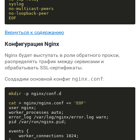
syslog

no-multicast-peers

no-loopback-peer

EOF
Вернуться к содержанию
Конфигурация Nginx
Nginx будет выступать в роли обратного прокси,
распределять трафик между сервисами и
обрабатывать SSL-сертификаты.
Создадим основной конфиг
nginx.conf
:
mkdir
 -p nginx/conf.d

cat
 > nginx/nginx.conf << 
'EOF'
user nginx;

worker_processes auto;

error_log /var/log/nginx/error.log warn;

pid /var/run/nginx.pid;

events {

    worker_connections 1024;
