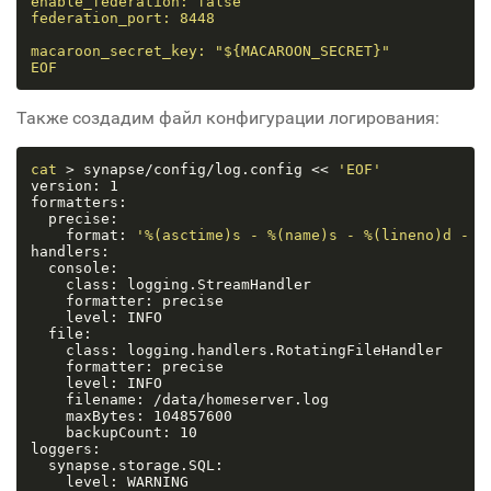
enable_federation: false

federation_port: 8448

macaroon_secret_key: "${MACAROON_SECRET}"

EOF
Также создадим файл конфигурации логирования:
cat
 > synapse/config/log.config << 
'EOF'
version: 1

formatters:

  precise:

    format: 
'%(asctime)s - %(name)s - %(lineno)d - %
handlers:

  console:

    class: logging.StreamHandler

    formatter: precise

    level: INFO

  file:

    class: logging.handlers.RotatingFileHandler

    formatter: precise

    level: INFO

    filename: /data/homeserver.log

    maxBytes: 104857600

    backupCount: 10

loggers:

  synapse.storage.SQL:

    level: WARNING
