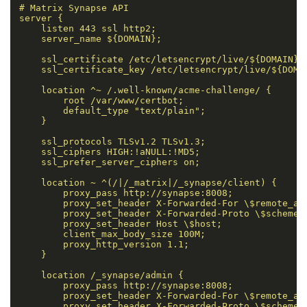
# Matrix Synapse API

server {

    listen 443 ssl http2;

    server_name ${DOMAIN};

    ssl_certificate /etc/letsencrypt/live/${DOMAIN}/f
    ssl_certificate_key /etc/letsencrypt/live/${DOMAI
    location ^~ /.well-known/acme-challenge/ {

        root /var/www/certbot;

        default_type "text/plain";

    }

    ssl_protocols TLSv1.2 TLSv1.3;

    ssl_ciphers HIGH:!aNULL:!MD5;

    ssl_prefer_server_ciphers on;

    location ~ ^(/|/_matrix|/_synapse/client) {

        proxy_pass http://synapse:8008;

        proxy_set_header X-Forwarded-For \$remote_add
        proxy_set_header X-Forwarded-Proto \$scheme;

        proxy_set_header Host \$host;

        client_max_body_size 100M;

        proxy_http_version 1.1;

    }

    location /_synapse/admin {

        proxy_pass http://synapse:8008;

        proxy_set_header X-Forwarded-For \$remote_add
        proxy_set_header X-Forwarded-Proto \$scheme;
