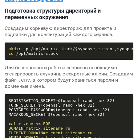
Подготовка структуры директорий и
переменных окружения
Создадим корневую директорию для проекта и
подпапки для конфигураций каждого сервиса.
mkdir
cd
Для безопасности работы сервисов необходимо
сгенерировать случайные секретные ключи. Создадим
файл
.env
, в котором будут храниться пароли и
доменные имена.
REGISTRATION_SECRET=$(openssl rand -hex 32)

TURN_SECRET=$(openssl rand -hex 32)

POSTGRES_PASSWORD=$(openssl rand -hex 32)

MACAROON_SECRET=$(openssl rand -hex 32)

cat
 > .
env
 << 
EOF

DOMAIN=matrix.sitename.ru

ELEMENT_DOMAIN=element.sitename.ru

ADMIN_DOMAIN=matrix-admin.sitename.ru
