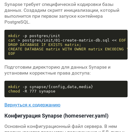
Synapse требует специфической кодировки базы
данных. Создадим скрипт инициализации, который
выполнится при первом запуске контейнера
PostgreSQL.
mkdir
cat
 > postgres/init/01-create-matrix-db.sql << 
EOF

DROP DATABASE IF EXISTS matrix;

CREATE DATABASE matrix WITH OWNER matrix ENCODING 'UT
EOF
Подготовим директорию для данных Synapse и
установим корректные права доступа:
mkdir
chmod
Вернуться к содержанию
Конфигурация Synapse (homeserver.yaml)
Основной конфигурационный файл сервера. В нем