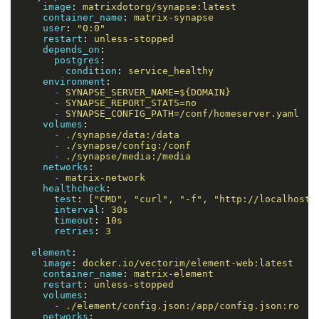
image
:
matrixdotorg/synapse:latest
container_name
:
matrix-synapse
user
:
"0:0"
restart
:
unless-stopped
depends_on
:
postgres
:
condition
:
service_healthy
environment
:
-
SYNAPSE_SERVER_NAME=${DOMAIN}
-
SYNAPSE_REPORT_STATS=no
-
SYNAPSE_CONFIG_PATH=/conf/homeserver.yaml
volumes
:
-
./synapse/data:/data
-
./synapse/config:/conf
-
./synapse/media:/media
networks
:
-
matrix-network
healthcheck
:
test
:
["CMD", "curl", "-f", "http://localhost:
interval
:
30s
timeout
:
10s
retries
:
3
element
:
image
:
docker.io/vectorim/element-web:latest
container_name
:
matrix-element
restart
:
unless-stopped
volumes
:
-
./element/config.json:/app/config.json:ro
networks
: