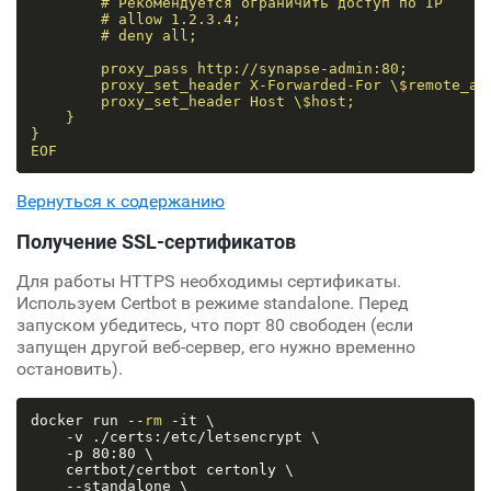
        # Рекомендуется ограничить доступ по IP

        # allow 1.2.3.4;

        # deny all;

        proxy_pass http://synapse-admin:80;

        proxy_set_header X-Forwarded-For \$remote_add
        proxy_set_header Host \$host;

    }

}

EOF
Вернуться к содержанию
Получение SSL-сертификатов
Для работы HTTPS необходимы сертификаты.
Используем Certbot в режиме standalone. Перед
запуском убедитесь, что порт 80 свободен (если
запущен другой веб-сервер, его нужно временно
остановить).
docker run --
rm
 -it \

    -v ./certs:/etc/letsencrypt \

    -p 80:80 \

    certbot/certbot certonly \

    --standalone \
