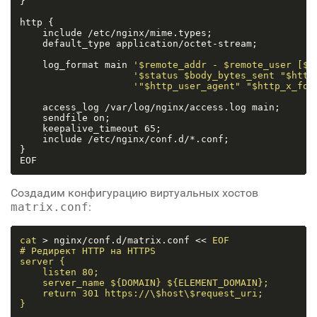
}

http {

    include /etc/nginx/mime.types;

    default_type application/octet-stream;

    log_format main 
'$remote_addr - $remote_user [$t
'$status $body_bytes_sent "$http
'"$http_user_agent" "$http_x_for
    access_log /var/log/nginx/access.log main;

    sendfile on;

    keepalive_timeout 65;

    include /etc/nginx/conf.d/*.conf;

}

Создадим конфигурацию виртуальных хостов
matrix.conf
:
cat
 > nginx/conf.d/matrix.conf << 
EOF

# Редирект HTTP на HTTPS

server {

    listen 80;

    server_name ${DOMAIN} ${ELEMENT_DOMAIN};

    return 301 https://\$host\$request_uri;

}
