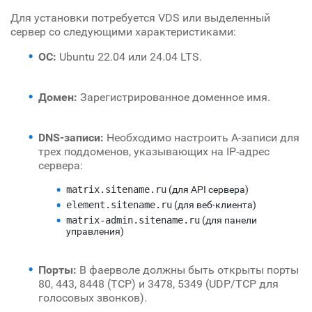
Для установки потребуется VDS или выделенный
сервер со следующими характеристиками:
ОС:
Ubuntu 22.04 или 24.04 LTS.
Домен:
Зарегистрированное доменное имя.
DNS-записи:
Необходимо настроить A-записи для
трех поддоменов, указывающих на IP-адрес
сервера:
matrix.sitename.ru
(для API сервера)
element.sitename.ru
(для веб-клиента)
matrix-admin.sitename.ru
(для панели
управления)
Порты:
В фаерволе должны быть открыты порты
80, 443, 8448 (TCP) и 3478, 5349 (UDP/TCP для
голосовых звонков).