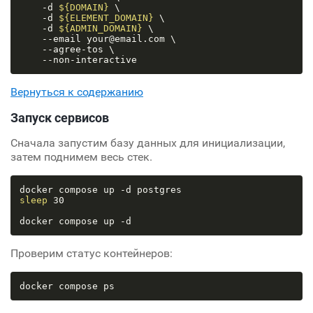
    -d 
${DOMAIN}
 \

    -d 
${ELEMENT_DOMAIN}
 \

    -d 
${ADMIN_DOMAIN}
 \

    --email your@email.com \

    --agree-tos \

Вернуться к содержанию
Запуск сервисов
Сначала запустим базу данных для инициализации,
затем поднимем весь стек.
sleep
 30

Проверим статус контейнеров: