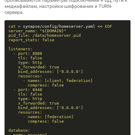
прописываются параметры подключения к БД, пути к
медиафайлам, настройки шифрования и TURN-
сервера.
cat
 > synapse/config/homeserver.yaml << 
EOF

server_name: "${DOMAIN}"

pid_file: /data/homeserver.pid

report_stats: false

listeners:

  - port: 8008

    tls: false

    type: http

    x_forwarded: true

    bind_addresses: ['0.0.0.0']

    resources:

      - names: [client, federation]

        compress: false

  - port: 8448

    tls: false

    type: http

    x_forwarded: true

    bind_addresses: ['0.0.0.0']

    resources:

      - names: [federation]

        compress: false

database:

  name: psycopg2
