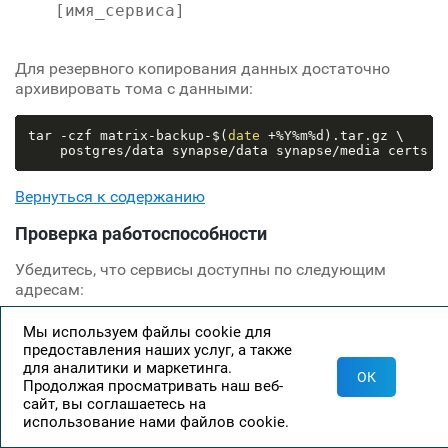
[имя_сервиса]
Для резервного копирования данных достаточно
архивировать тома с данными:
tar -czf matrix-backup-$(
date
 +%Y%m%d).tar.gz \

Вернуться к содержанию
Проверка работоспособности
Убедитесь, что сервисы доступны по следующим
адресам:
Мы используем файлы cookie для
Сервис
URL
Порт
предоставления наших услуг, а также
для аналитики и маркетинга.
ОК
Продолжая просматривать наш веб-
Element
443
сайт, вы соглашаетесь на
https://element.sitename.ru
Web
использование нами файлов cookie.