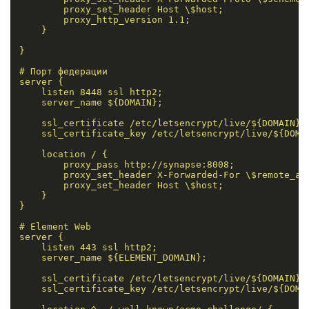
        proxy_set_header Host \$host;

        proxy_http_version 1.1;

    }

}

# Порт федерации

server {

    listen 8448 ssl http2;

    server_name ${DOMAIN};

    ssl_certificate /etc/letsencrypt/live/${DOMAIN}/f
    ssl_certificate_key /etc/letsencrypt/live/${DOMAI
    location / {

        proxy_pass http://synapse:8008;

        proxy_set_header X-Forwarded-For \$remote_add
        proxy_set_header Host \$host;

    }

}

# Element Web

server {

    listen 443 ssl http2;

    server_name ${ELEMENT_DOMAIN};

    ssl_certificate /etc/letsencrypt/live/${DOMAIN}/f
    ssl_certificate_key /etc/letsencrypt/live/${DOMAI