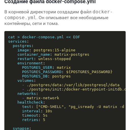
Создание файла docker-compose.yml
В корневой директории создадим файл
docker-
compose.yml
. Он описывает все необходимые
контейнеры, сети и тома.
cat > docker-compose.yml << EOF

services
:
postgres
:
image
:
postgres:15-alpine
container_name
:
matrix-postgres
restart
:
unless-stopped
environment
:
POSTGRES_USER
:
matrix
POSTGRES_PASSWORD
:
${POSTGRES_PASSWORD}
POSTGRES_DB
:
postgres
volumes
:
-
./postgres/data:/var/lib/postgresql/data
-
./postgres/init:/docker-entrypoint-initdb.d:
networks
:
-
matrix-network
healthcheck
:
test
:
["CMD-SHELL", "pg_isready -U matrix -d m
interval
:
10s
timeout
:
5s
retries
:
5
synapse
: