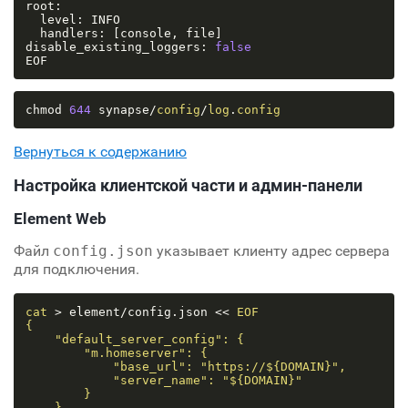
root:

  level: INFO

  handlers: [console, file]

disable_existing_loggers: 
false
chmod 
644
 synapse/
config
/
log
.
config
Вернуться к содержанию
Настройка клиентской части и админ-панели
Element Web
Файл
config.json
указывает клиенту адрес сервера
для подключения.
cat
 > element/config.json << 
EOF

{

    "default_server_config": {

        "m.homeserver": {

            "base_url": "https://${DOMAIN}",

            "server_name": "${DOMAIN}"

        }

    },
