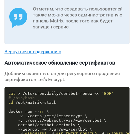
Отметим, что создавать пользователей
также можно через административную
панель Matrix, после того как будет
запущен сервис.
Вернуться к содержанию
Автоматическое обновление сертификатов
Добавим скрипт в cron для регулярного продления
сертификатов Let’s Encrypt.
cat
 > /etc/cron.daily/certbot-renew << 
'EOF'
#!/bin/bash
cd
 /opt/matrix-stack

docker run --
rm
 \

    -v ./certs:/etc/letsencrypt \

    -v ./certs/webroot:/var/www/certbot \

    certbot/certbot certonly \

    --webroot -w /var/www/certbot \

    -d 
${DOMAIN}
 -d 
${ELEMENT_DOMAIN}
 -d 
${ADMIN_DOM