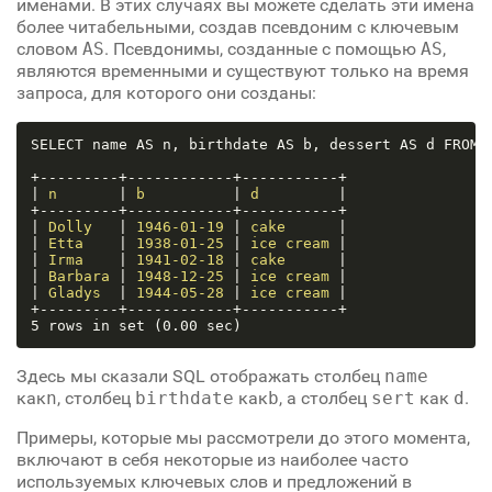
именами. В этих случаях вы можете сделать эти имена
более читабельными, создав псевдоним с ключевым
словом
AS
. Псевдонимы, созданные с помощью
AS
,
являются временными и существуют только на время
запроса, для которого они созданы:
SELECT name AS n, birthdate AS b, dessert AS d FROM d
+---------+------------+-----------+

|
 n       
|
 b          
|
 d         
|

+---------+------------+-----------+

|
 Dolly   
|
 1946-01-19 
|
 cake      
|

|
 Etta    
|
 1938-01-25 
|
 ice cream 
|

|
 Irma    
|
 1941-02-18 
|
 cake      
|

|
 Barbara 
|
 1948-12-25 
|
 ice cream 
|

|
 Gladys  
|
 1944-05-28 
|
 ice cream 
|

+---------+------------+-----------+

Здесь мы сказали SQL отображать столбец
name
как
n
, столбец
birthdate
как
b
, а столбец
sert
как
d
.
Примеры, которые мы рассмотрели до этого момента,
включают в себя некоторые из наиболее часто
используемых ключевых слов и предложений в