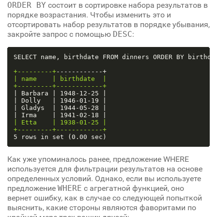
ORDER BY
состоит в сортировке набора результатов в
порядке возрастания. Чтобы изменить это и
отсортировать набор результатов в порядке убывания,
закройте запрос с помощью
DESC
:
SELECT name, birthdate FROM dinners ORDER BY birthdat
+---------+
| name    | birthdate  |

+---------+------------+
| Barbara | 1948-12-25 |

| Dolly   | 1946-01-19 |

| Gladys  | 1944-05-28 |

| Etta    | 1938-01-25 |

+---------+------------+
Как уже упоминалось ранее, предложение WHERE
используется для фильтрации результатов на основе
определенных условий. Однако, если вы используете
предложение
WHERE
с агрегатной функцией, оно
вернет ошибку, как в случае со следующей попыткой
выяснить, какие стороны являются фаворитами по