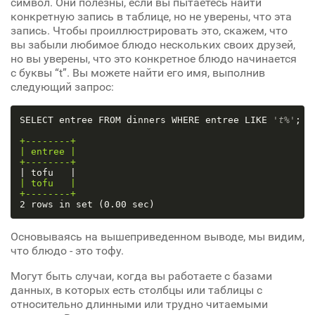
символ. Они полезны, если вы пытаетесь найти
конкретную запись в таблице, но не уверены, что эта
запись. Чтобы проиллюстрировать это, скажем, что
вы забыли любимое блюдо нескольких своих друзей,
но вы уверены, что это конкретное блюдо начинается
с буквы “t”. Вы можете найти его имя, выполнив
следующий запрос:
SELECT entree FROM dinners WHERE entree LIKE 
't%'
;

+--------+
| entree |

+--------+
| tofu   |

+--------+
Основываясь на вышеприведенном выводе, мы видим,
что блюдо - это тофу.
Могут быть случаи, когда вы работаете с базами
данных, в которых есть столбцы или таблицы с
относительно длинными или трудно читаемыми