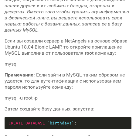
ваших друзей и их любимых блюдах, сторонах и
десертах. Вместо того чтобы хранить эту информацию
в физической книге, вы решаете использовать свои
навыки работы с базами данных, записав ее в базу
данных MySQL.
Если вы создали сервер в NetAngels на основе образа
Ubuntu 18.04 Bionic LAMP, то откройте приглашение
MySQL выполнив от пользователя
root
команду:
mysql
Примечание:
Если зайти в MySQL таким образом не
удается, то для аутентификации с использованием
пароля используйте команду:
mysql -u root -p
Затем создайте базу данных, запустив:
CREATE
DATABASE
`birthdays`