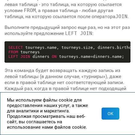
левая таблица - это таблица, на которую ссылается
условие
FROM
, а правая таблица - любая другая
таблица, на которую ссылается после оператора
JOIN
.
Выполните предыдущий запрос еще раз, но на этот раз
используйте предложение
LEFT JOIN
:
SELECT
FROM
LEFT JOIN
 dinners 
ON
Эта команда будет возвращать каждую запись из
левой таблицы (в данном случае, «турниры»), даже
если в правой таблице нет соответствующей записи.
Каждый раз, когда в правой таблице нет подходящей
записи, она возвращается как NULL или просто пустое
Мы используем файлы cookie для
значение, в зависимости от вашей RDBMS:
предоставления наших услуг, а также
для аналитики и маркетинга.
ОК
+---------+------+------------+

Продолжая просматривать наш веб-
|
 name    
|
 size 
|
 birthdate  
|

сайт, вы соглашаетесь на
+---------+------+------------+

использование нами файлов cookie.
|
 Dolly   
|
  8.5 
|
 1946-01-19 
|

|
 Etta    
|
    9 
|
 1938-01-25 
|
