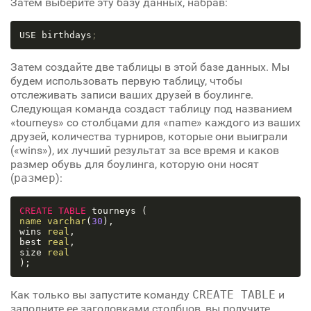
Затем выберите эту базу данных, набрав:
USE birthdays
;
Затем создайте две таблицы в этой базе данных. Мы
будем использовать первую таблицу, чтобы
отслеживать записи ваших друзей в боулинге.
Следующая команда создаст таблицу под названием
«tourneys» со столбцами для «name» каждого из ваших
друзей, количества турниров, которые они выиграли
(«wins»), их лучший результат за все время и каков
размер обувь для боулинга, которую они носят
(
размер
):
CREATE
TABLE
name
varchar
(
30
),

wins 
real
,

best 
real
,

size 
real
Как только вы запустите команду
CREATE TABLE
и
заполните ее заголовками столбцов, вы получите