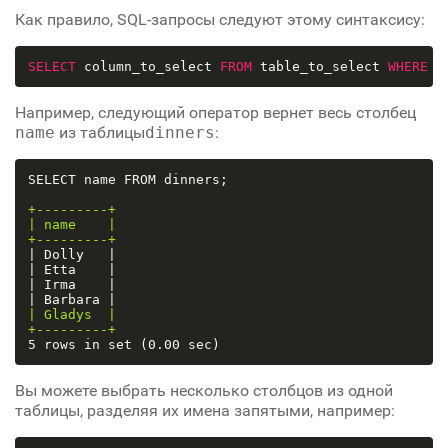
Как правило, SQL-запросы следуют этому синтаксису:
SELECT
 column_to_select 
FROM
 table_to_select 
WHERE
Например, следующий оператор вернет весь столбец
name
из таблицы
dinners
:
SELECT name FROM dinners;

+---------+
| name    |

+---------+
| Dolly   |

| Etta    |

| Irma    |

| Gladys  |

+---------+
Вы можете выбрать несколько столбцов из одной
таблицы, разделяя их имена запятыми, например: