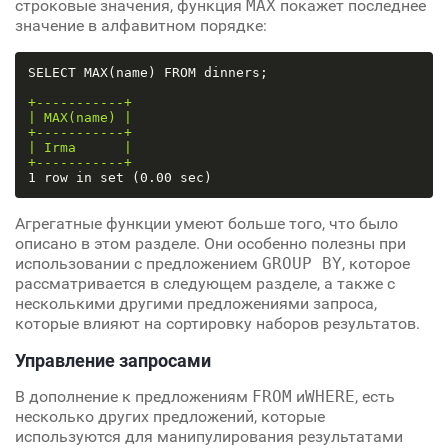
строковые значения, функция
MAX
покажет последнее
значение в алфавитном порядке:
SELECT MAX(name) FROM dinners;

+-----------+
| MAX(name) |

+-----------+
| Irma      |

+-----------+
Агрегатные функции умеют больше того, что было
описано в этом разделе. Они особенно полезны при
использовании с предложением
GROUP BY
, которое
рассматривается в следующем разделе, а также с
несколькими другими предложениями запроса,
которые влияют на сортировку наборов результатов.
Управление запросами
В дополнение к предложениям
FROM
и
WHERE
, есть
несколько других предложений, которые
используются для манипулирования результатами