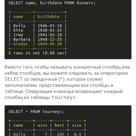
SELECT name, birthdate FROM dinners;

+---------+
| name    | birthdate  |

+---------+------------+
| Dolly   | 1946-01-19 |

| Etta    | 1938-01-25 |

| Irma    | 1941-02-18 |

| Gladys  | 1944-05-28 |

+---------+------------+
Вместо того, чтобы называть конкретный столбец или
набор столбцов, вы можете следовать за оператором
SELECT
со звездочкой (
*
), которая служит
заполнителем, представляющим все столбцы в
таблице. Следующая команда возвращает каждый
столбец из таблицы
tourneys
:
SELECT 
*
 FROM tourneys;

+---------+------+------+------+

|
 name    
|
 wins 
|
 best 
|
 size 
|

+---------+------+------+------+

|
 Dolly   
|
    7 
|
  245 
|
  8.5 
|
