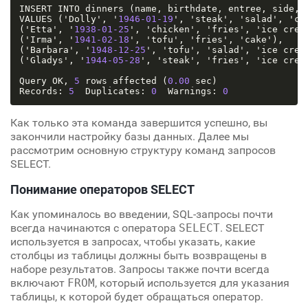
INSERT INTO dinners (name, birthdate, entree, side, d
VALUES ('Dolly', '
1946-01-19
', 'steak', 'salad', 'cak
('Etta', '
1938-01-25
', 'chicken', 'fries', 'ice cream
('Irma', '
1941-02-18
', 'tofu', 'fries', 'cake'),

('Barbara', '
1948-12-25
', 'tofu', 'salad', 'ice cream
('Gladys', '
1944-05-28
', 'steak', 'fries', 'ice cream
Query OK, 
5
 rows affected (
0.00
 sec)

Records: 
5
  Duplicates: 
0
  Warnings: 
0
Как только эта команда завершится успешно, вы
закончили настройку базы данных. Далее мы
рассмотрим основную структуру команд запросов
SELECT.
Понимание операторов SELECT
Как упоминалось во введении, SQL-запросы почти
всегда начинаются с оператора
SELECT
. SELECT
используется в запросах, чтобы указать, какие
столбцы из таблицы должны быть возвращены в
наборе результатов. Запросы также почти всегда
включают
FROM
, который используется для указания
таблицы, к которой будет обращаться оператор.