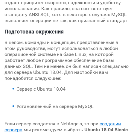
отдает приоритет скорости, надежности и удобству
использования. Как правило, она соответствует
стандарту ANSI SQL, хотя в некоторых случаях MySQL
выполняет операции не так, как признанный стандарт.
Подготовка окружения
В целом, команды и концепции, представленные в
этом руководстве, могут использоваться в любой
операционной системе на базе Linux, на которой
работает любое программное обеспечение базы
данных SQL. Тем не менее, он был написан специально
для сервера Ubuntu 18.04. Для настройки вам
понадобится следующее:
Сервер с Ubuntu 18.04
Установленный на сервере MySQL
Если сервер создается в NetAngels, то при
создании
сервера
мы рекомендуем выбрать
Ubuntu 18.04 Bionic