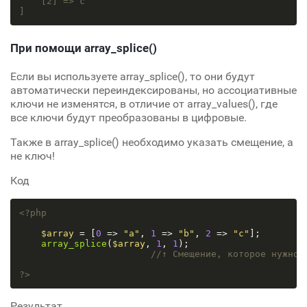
[2]
 => c

]
При помощи array_splice()
Если вы используете array_splice(), то они будут
автоматически переиндексированы, но ассоциативные
ключи не изменятся, в отличие от array_values(), где
все ключи будут преобразованы в цифровые.
Также в array_splice() необходимо указать смещение, а
не ключ!
Код
<?php
$array
 = [
0
 => 
"a"
, 
1
 => 
"b"
, 
2
 => 
"c"
];

array_splice
(
$array
, 
1
, 
1
);

//↑ Смещение, которое нужно 
?>
Результат