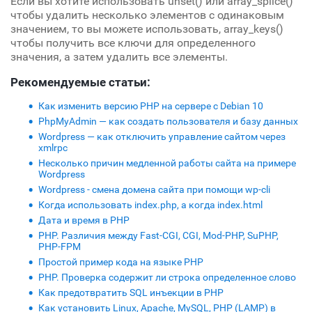
Если вы хотите использовать unset() или array_splice()
чтобы удалить несколько элементов с одинаковым
значением, то вы можете использовать, array_keys()
чтобы получить все ключи для определенного
значения, а затем удалить все элементы.
Рекомендуемые статьи:
Как изменить версию PHP на сервере с Debian 10
PhpMyAdmin — как создать пользователя и базу данных
Wordpress — как отключить управление сайтом через
xmlrpc
Несколько причин медленной работы сайта на примере
Wordpress
Wordpress - смена домена сайта при помощи wp-cli
Когда использовать index.php, а когда index.html
Дата и время в PHP
PHP. Различия между Fast-CGI, CGI, Mod-PHP, SuPHP,
PHP-FPM
Простой пример кода на языке PHP
PHP. Проверка содержит ли строка определенное слово
Как предотвратить SQL инъекции в PHP
Как установить Linux, Apache, MySQL, PHP (LAMP) в