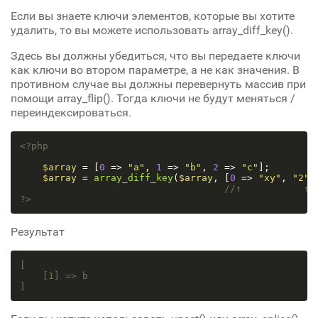
Если вы знаете ключи элементов, которые вы хотите
удалить, то вы можете использовать array_diff_key().
Здесь вы должны убедиться, что вы передаете ключи
как ключи во втором параметре, а не как значения. В
противном случае вы должны перевернуть массив при
помощи array_flip(). Тогда ключи не будут меняться /
переиндексироваться.
<?php
$array
 = [
0
 => 
"a"
, 
1
 => 
"b"
, 
2
 => 
"c"
];

$array
 = 
array_diff_key
(
$array
, [
0
 => 
"xy"
, 
"2"
 
//↑           ↑ 
?>
Результат
[

[1]
 => b

]