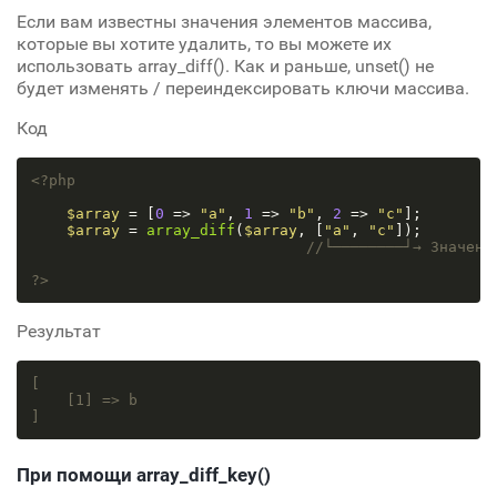
Если вам известны значения элементов массива,
которые вы хотите удалить, то вы можете их
использовать array_diff(). Как и раньше, unset() не
будет изменять / переиндексировать ключи массива.
Код
<?php
$array
 = [
0
 => 
"a"
, 
1
 => 
"b"
, 
2
 => 
"c"
];

$array
 = 
array_diff
(
$array
, [
"a"
, 
"c"
]);

//└────────┘→ Значени
?>
Результат
[

[1]
 => b

]
При помощи array_diff_key()