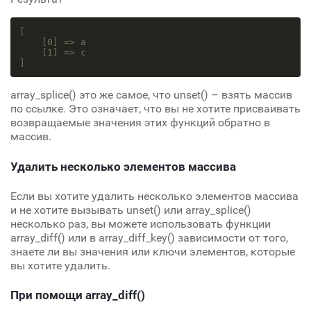
[

[0]
 => a

[1]
 => c

]
array_splice() это же самое, что unset() – взять массив
по ссылке. Это означает, что вы не хотите присваивать
возвращаемые значения этих функций обратно в
массив.
Удалить несколько элементов массива
Если вы хотите удалить несколько элементов массива
и не хотите вызывать unset() или array_splice()
несколько раз, вы можете использовать функции
array_diff() или в array_diff_key() зависимости от того,
знаете ли вы значения или ключи элементов, которые
вы хотите удалить.
При помощи array_diff()