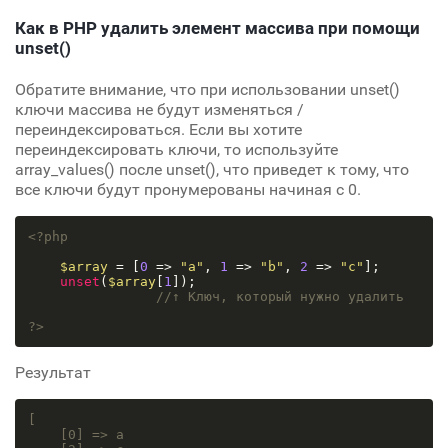
Как в PHP удалить элемент массива при помощи
unset()
Обратите внимание, что при использовании unset()
ключи массива не будут изменяться /
переиндексироваться. Если вы хотите
переиндексировать ключи, то используйте
array_values() после unset(), что приведет к тому, что
все ключи будут пронумерованы начиная с 0.
<?php
$array
 = [
0
 => 
"a"
, 
1
 => 
"b"
, 
2
 => 
"c"
];

unset
(
$array
[
1
]);

//↑ Ключ, который нужно удалить
?>
Результат
[

[0]
 => a
